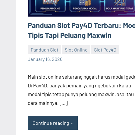
Panduan Slot Pay4D Terbaru: Mo
Tipis Tapi Peluang Maxwin
Panduan Slot
Slot Online
Slot Pay4D
Michael
January 16, 2026
Jones
Main slot online sekarang nggak harus modal ged
Di Pay4D, banyak pemain yang ngebuktiin kalau
modal tipis tetap punya peluang maxwin, asal tau
cara mainnya. […]
Continue reading