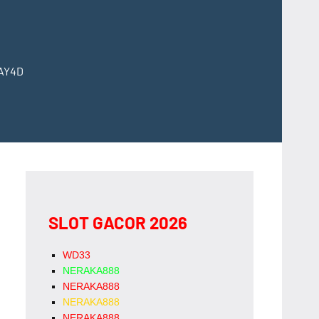
AY4D
SLOT GACOR 2026
WD33
NERAKA888
NERAKA888
NERAKA888
NERAKA888