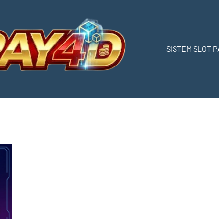
SISTEM SLOT P