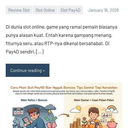
Review Slot
Slot Online
Slot Pay4D
January 16, 2026
Michael
Jones
Di dunia slot online, game yang ramai pemain biasanya
punya alasan kuat. Entah karena gampang menang,
fiturnya seru, atau RTP-nya dikenal bersahabat. Di
Pay4D sendiri, […]
Continue reading