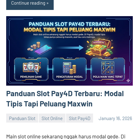
Continue reading
Panduan Slot Pay4D Terbaru: Modal
Tipis Tapi Peluang Maxwin
Panduan Slot
Slot Online
Slot Pay4D
January 16, 2026
Michael
Jones
Main slot online sekarang nggak harus modal gede. Di