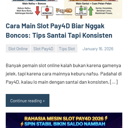
Cara Main Slot Pay4D Biar Nggak
Boncos: Tips Santai Tapi Konsisten
Slot Online
Slot Pay4D
Tips Slot
January 16, 2026
Michael
Jones
Banyak pemain slot online kalah bukan karena gamenya
jelek, tapi karena cara mainnya keburu nafsu. Padahal di
Pay4D, kalau lo main dengan santai dan konsisten, […]
Continue reading