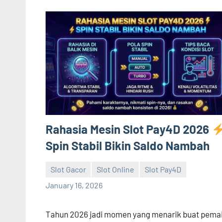
Rahasia Mesin Slot Pay4D 2026
Spin Stabil Bikin Saldo Nambah
Slot Gacor
Slot Online
Slot Pay4D
Michael
January 16, 2026
Jones
Tahun 2026 jadi momen yang menarik buat pema