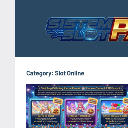
Skip
to
content
Category:
Slot Online