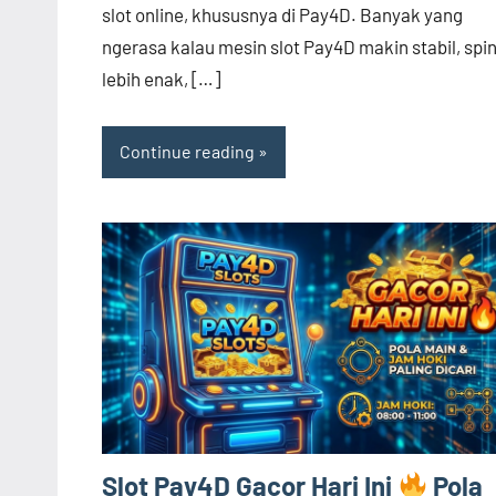
slot online, khususnya di Pay4D. Banyak yang
ngerasa kalau mesin slot Pay4D makin stabil, spi
lebih enak, […]
Continue reading
Slot Pay4D Gacor Hari Ini
Pola