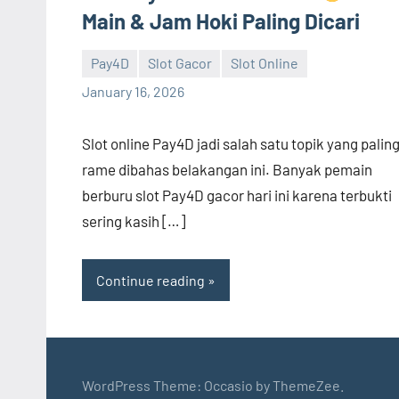
Main & Jam Hoki Paling Dicari
Pay4D
Slot Gacor
Slot Online
Michael
January 16, 2026
Jones
Slot online Pay4D jadi salah satu topik yang palin
rame dibahas belakangan ini. Banyak pemain
berburu slot Pay4D gacor hari ini karena terbukti
sering kasih […]
Continue reading
WordPress Theme: Occasio by ThemeZee.