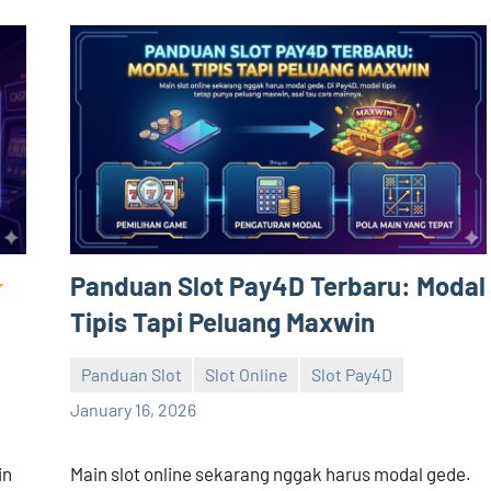
Panduan Slot Pay4D Terbaru: Modal
Tipis Tapi Peluang Maxwin
Panduan Slot
Slot Online
Slot Pay4D
Michael
January 16, 2026
Jones
in
Main slot online sekarang nggak harus modal gede.