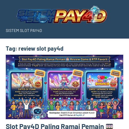
Skip
to
content
SISTEM SLOT PAY4D
Tag:
review slot pay4d
Slot Pay4D Paling Ramai Pemain